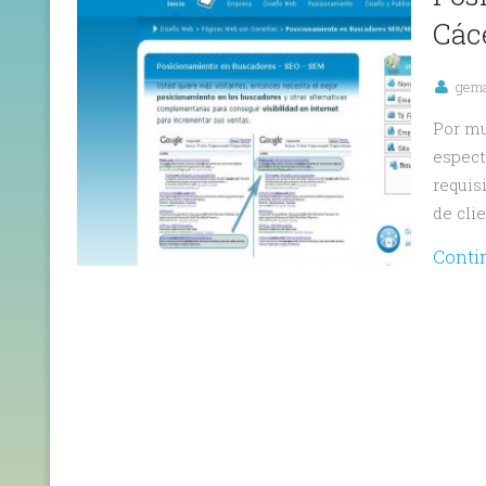
Cáce
gem
Por mu
espect
requis
de cli
Conti