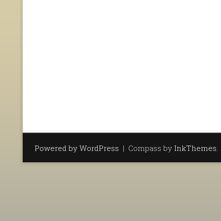
Powered by WordPress
|
Compass by
InkThemes
.